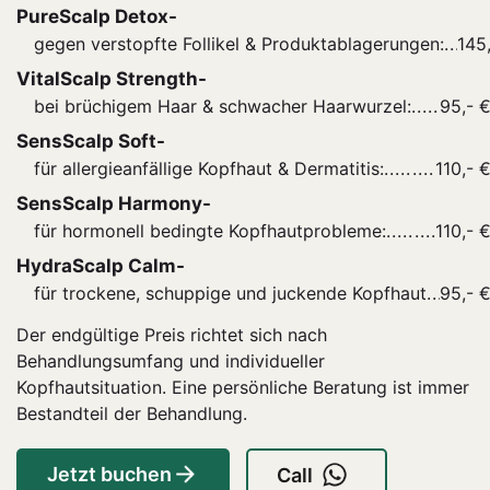
PureScalp Detox-
gegen verstopfte Follikel & Produktablagerungen:
145
VitalScalp Strength-
bei brüchigem Haar & schwacher Haarwurzel:
95,- 
SensScalp Soft-
für allergieanfällige Kopfhaut & Dermatitis:
110,- 
SensScalp Harmony-
für hormonell bedingte Kopfhautprobleme:
110,- 
HydraScalp Calm-
für trockene, schuppige und juckende Kopfhaut
95,- 
Der endgültige Preis richtet sich nach
Behandlungsumfang und individueller
Kopfhautsituation. Eine persönliche Beratung ist immer
Bestandteil der Behandlung.
Jetzt buchen
Call