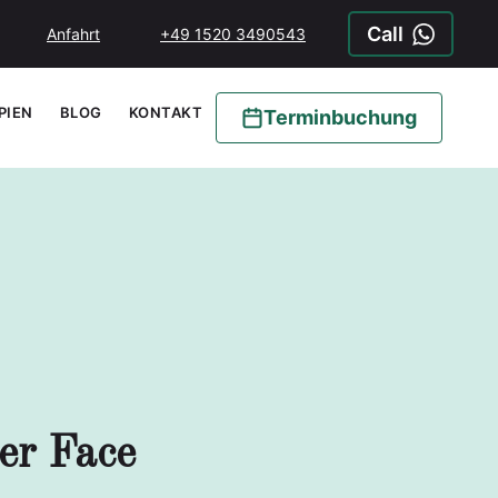
Call
Anfahrt
+49 1520 3490543
PIEN
BLOG
KONTAKT
Terminbuchung
r Face