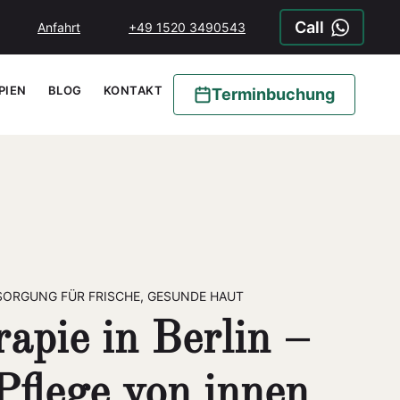
Call
Anfahrt
+49 1520 3490543
PIEN
BLOG
KONTAKT
Terminbuchung
SORGUNG FÜR FRISCHE, GESUNDE HAUT
apie in Berlin –
 Pflege von innen