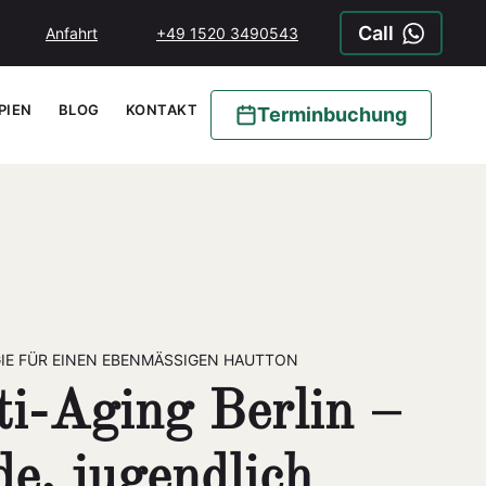
Call
Anfahrt
+49 1520 3490543
PIEN
BLOG
KONTAKT
Terminbuchung
IE FÜR EINEN EBENMÄSSIGEN HAUTTON
i-Aging Berlin –
de, jugendlich