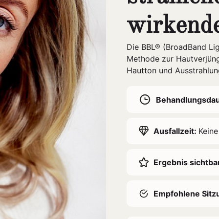
wirkend
Die BBL® (BroadBand Ligh
Methode zur Hautverjüngu
Hautton und Ausstrahlung
Behandlungsda
Ausfallzeit:
Keine
Ergebnis sichtba
Empfohlene Sitz